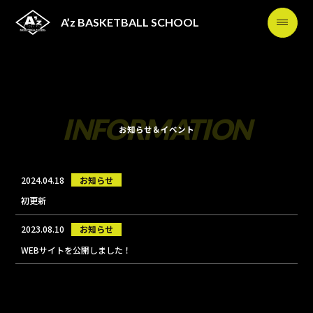
A’z BASKETBALL
SCHOOL
SCHOOL CONCEPT
コンセプト
INFORMATION
お知らせ＆イベント
COACH
コーチの紹介
2024.04.18
お知らせ
CLASS
初更新
クラス
2023.08.10
お知らせ
PRICE
WEBサイトを公開しました！
料金
BUSINESS INTRODUCTION